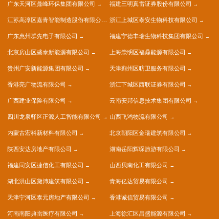
广东天河区鼎峰环保集团有限公司
福建三明真雷证券股份有限公司
江苏高淳区嘉青智能制造股份有限公司
浙江上城区泰安生物科技有限公司
广东惠州群先电子有限公司
福建宁德丰瑞生物科技集团有限公司
北京房山区盛泰新能源有限公司
上海崇明区福鼎能源有限公司
贵州广安新能源集团有限公司
天津蓟州区昉卫服务有限公司
香港亮广物流有限公司
浙江下城区西联证券有限公司
广西建业保险有限公司
云南安邦信息技术集团有限公司
四川龙泉驿区正源人工智能有限公司
山西飞鸿物流有限公司
内蒙古宏科新材料有限公司
北京朝阳区金瑞建筑有限公司
陕西安达房地产有限公司
湖南岳阳辉琛旅游有限公司
福建同安区捷信化工有限公司
山西贝南化工有限公司
湖北洪山区黛沛建筑有限公司
青海亿达贸易有限公司
天津宁河区泰元房地产有限公司
香港诚信贸易有限公司
河南南阳典雷医疗有限公司
上海徐汇区昌盛能源有限公司