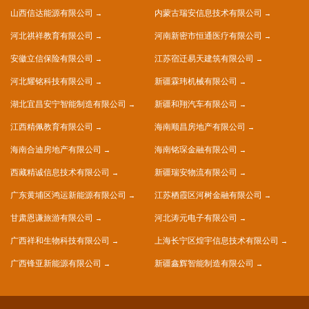
山西信达能源有限公司
内蒙古瑞安信息技术有限公司
河北祺祥教育有限公司
河南新密市恒通医疗有限公司
安徽立信保险有限公司
江苏宿迁易天建筑有限公司
河北耀铭科技有限公司
新疆霖玮机械有限公司
湖北宜昌安宁智能制造有限公司
新疆和翔汽车有限公司
江西精佩教育有限公司
海南顺昌房地产有限公司
海南合迪房地产有限公司
海南铭琛金融有限公司
西藏精诚信息技术有限公司
新疆瑞安物流有限公司
广东黄埔区鸿运新能源有限公司
江苏栖霞区河树金融有限公司
甘肃恩谦旅游有限公司
河北涛元电子有限公司
广西祥和生物科技有限公司
上海长宁区煌宇信息技术有限公司
广西锋亚新能源有限公司
新疆鑫辉智能制造有限公司