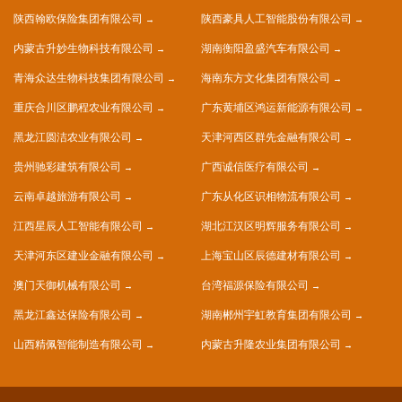
陕西翰欧保险集团有限公司
陕西豪具人工智能股份有限公司
内蒙古升妙生物科技有限公司
湖南衡阳盈盛汽车有限公司
青海众达生物科技集团有限公司
海南东方文化集团有限公司
重庆合川区鹏程农业有限公司
广东黄埔区鸿运新能源有限公司
黑龙江圆洁农业有限公司
天津河西区群先金融有限公司
贵州驰彩建筑有限公司
广西诚信医疗有限公司
云南卓越旅游有限公司
广东从化区识相物流有限公司
江西星辰人工智能有限公司
湖北江汉区明辉服务有限公司
天津河东区建业金融有限公司
上海宝山区辰德建材有限公司
澳门天御机械有限公司
台湾福源保险有限公司
黑龙江鑫达保险有限公司
湖南郴州宇虹教育集团有限公司
山西精佩智能制造有限公司
内蒙古升隆农业集团有限公司